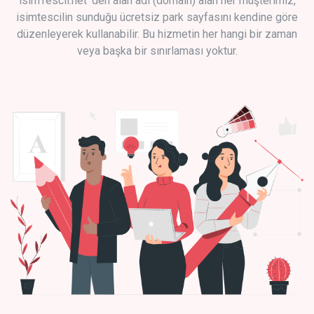
isimTescil.net 'den alan adı (domain) alan her müşterimiz,
isimtescilin sunduğu ücretsiz park sayfasını kendine göre
düzenleyerek kullanabilir. Bu hizmetin her hangi bir zaman
veya başka bir sınırlaması yoktur.