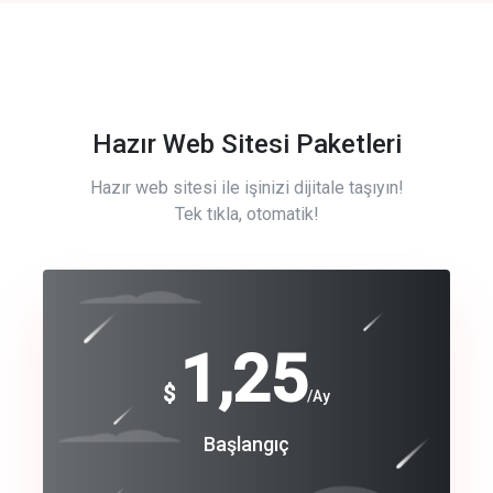
Hazır Web Sitesi Paketleri
Hazır web sitesi ile işinizi dijitale taşıyın!
Tek tıkla, otomatik!
Free
1,25
$
/Ay
Basic
Başlangıç