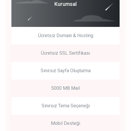
Coroprate
Kurumsal
predictive dialing
Ücretsiz Domain & Hosting
Get Started
Ücretsiz SSL Sertifikası
Start by trying our service for 30 days free trial no credit card
required.
Sınırsız Sayfa Oluşturma
5000 MB Mail
Sınırsız Tema Seçeneği
Mobil Desteği