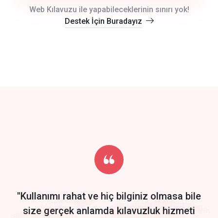
crm auto cync
Web Kılavuzu ile yapabileceklerinin sınırı yok!
Destek İçin Buradayız
click to call back
track energy costs
predictive dialing
Get Started
Start by trying our service for 30 days free trial no credit card
required.
"Kullanımı rahat ve hiç bilginiz olmasa bile
size gerçek anlamda kılavuzluk hizmeti