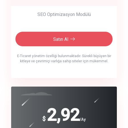
SEO Optimizasyon Modülü
Satın Al
E-Ticaret yönetim özelliği bulunmaktadır. Sürekli büyüyen bir
kitleye ve çevrimiçi varlığa sahip siteler için mükemmel.
crm auto cync
click to call back
240
2,92
$
$
/year
/Ay
track energy costs